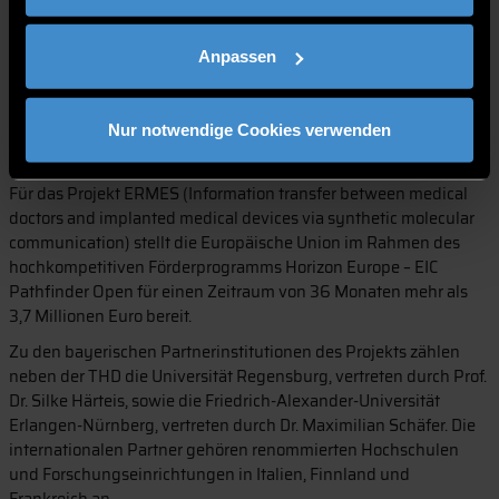
Entwicklungen bedeutet. Durch eine synthetische molekulare
Kommunikationsarchitektur soll eine sichere und effiziente
Anpassen
Datenübertragung sowohl innerhalb als auch außerhalb des
Körpers ermöglicht werden – eine bislang ungelöste
Herausforderung der modernen Medizintechnologie.
Nur notwendige Cookies verwenden
Projektdetails
Für das Projekt ERMES (Information transfer between medical
doctors and implanted medical devices via synthetic molecular
communication) stellt die Europäische Union im Rahmen des
hochkompetitiven Förderprogramms Horizon Europe – EIC
Pathfinder Open für einen Zeitraum von 36 Monaten mehr als
3,7 Millionen Euro bereit.
Zu den bayerischen Partnerinstitutionen des Projekts zählen
neben der THD die Universität Regensburg, vertreten durch Prof.
Dr. Silke Härteis, sowie die Friedrich-Alexander-Universität
Erlangen-Nürnberg, vertreten durch Dr. Maximilian Schäfer. Die
internationalen Partner gehören renommierten Hochschulen
und Forschungseinrichtungen in Italien, Finnland und
Frankreich an.