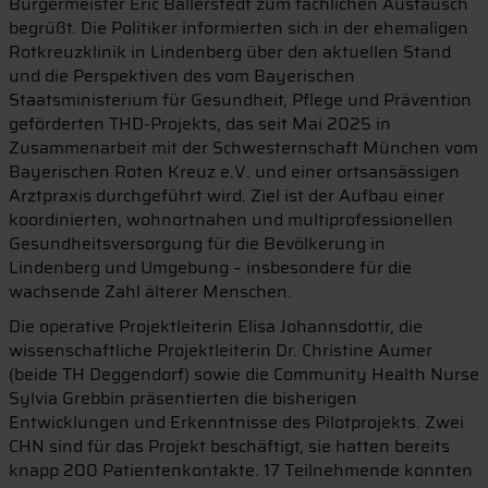
Bürgermeister Eric Ballerstedt zum fachlichen Austausch
begrüßt. Die Politiker informierten sich in der ehemaligen
Rotkreuzklinik in Lindenberg über den aktuellen Stand
und die Perspektiven des vom Bayerischen
Staatsministerium für Gesundheit, Pflege und Prävention
geförderten THD-Projekts, das seit Mai 2025 in
Zusammenarbeit mit der Schwesternschaft München vom
Bayerischen Roten Kreuz e.V. und einer ortsansässigen
Arztpraxis durchgeführt wird. Ziel ist der Aufbau einer
koordinierten, wohnortnahen und multiprofessionellen
Gesundheitsversorgung für die Bevölkerung in
Lindenberg und Umgebung – insbesondere für die
wachsende Zahl älterer Menschen.
Die operative Projektleiterin Elisa Johannsdottir, die
wissenschaftliche Projektleiterin Dr. Christine Aumer
(beide TH Deggendorf) sowie die Community Health Nurse
Sylvia Grebbin präsentierten die bisherigen
Entwicklungen und Erkenntnisse des Pilotprojekts. Zwei
CHN sind für das Projekt beschäftigt, sie hatten bereits
knapp 200 Patientenkontakte. 17 Teilnehmende konnten