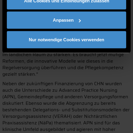
Alle Cookies und Einbindungen zulassen
Engagement der Projektbeteiligten und ihren innovativen
Ansätzen der CHN-Praxis. Er betonte die Bedeutung
neuer Modelle zur Primärversorgung im Kontext der
Anpassen
aktuellen Herausforderungen im Gesundheitswesen,
insbesondere des Hausärztemangels und der
notwendigen Kompetenzübertragung im Pflegebereich.
Nur notwendige Cookies verwenden
Holetschek hob hervor: „Community Health Nursing ist ein
zukunftsweisender Ansatz, um die Versorgungssicherheit
im ländlichen Raum zu stärken. Es braucht jetzt mutige
Reformen, die innovative Modelle wie dieses in die
Regelversorgung überführen und die Pflegekompetenz
gezielt stärken.“
Neben der zukünftigen Finanzierung von CHN wurden
auch die Unterschiede zu Advanced Practice Nursing
(APN), Gemeindepflege und anderen Versorgungsformen
diskutiert. Ebenso wurde die Abgrenzung zu bereits
bestehenden Delegations- und Substitutionsmodellen der
Versorgungsassistenz (VERAH) oder Nichtärztlichen
Praxisassistenz (NäPa) thematisiert. APN sind für das
klinische Umfeld ausgebildet und agieren mit hoher