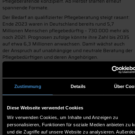
Pflegeberatende konzipiert. Ab Herbst starten erneut
spannende Formate.
Der Bedarf an qualifizierter Pflegeberatung steigt rasant:
Ende 2023 waren in Deutschland bereits rund 5,7
Millionen Menschen pflegebedürftig – 730.000 mehr als
noch 2021. Prognosen zufolge könnte ihre Zahl bis 2035
auf etwa 6,3 Millionen anwachsen. Damit wächst auch
der Anspruch auf unabhängige und neutrale Beratung der
Pflegebedürftigen und deren Angehörigen.
Pflegeberatende benötigen dafür nicht nur aktuelles
Fachwissen, sondern auch ausgeprägte kommunikative
Kompetenzen. Kontinuierliche Fortbildung ist daher
unerlässlich. Mit seinem klaren Fokus auf lebenslanges
Zustimmung
Details
Über Coo
Lernen bietet der Campus Weiterbildung der THD hierfür
den richtigen Rahmen.
Online-Veranstaltungsreihe „Pflegeberatung 2025“
Diese Webseite verwendet Cookies
Gemeinsam mit dem MD Bayern startet am 15. Oktober
Wir verwenden Cookies, um Inhalte und Anzeigen zu
2025 eine fünfteilige Online-Reihe. Themen sind u.a.
personalisieren, Funktionen für soziale Medien anbieten zu 
aktuelle Entwicklungen in der Pflegebegutachtung,
und die Zugriffe auf unsere Website zu analysieren. Außerd