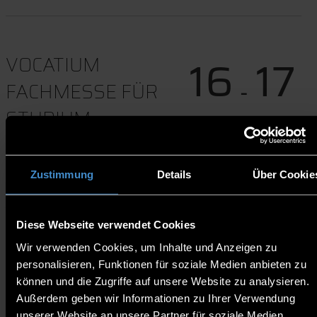
16
17
VOCATIUM
-
FACHMESSE FÜR
STUDIUM -
Jul
Jul
LANDSHUT
Zustimmung
Details
Über Cookie
08:30-15:00
Landshut
Diese Webseite verwendet Cookies
Wir verwenden Cookies, um Inhalte und Anzeigen zu
Termindownload
personalisieren, Funktionen für soziale Medien anbieten zu
können und die Zugriffe auf unsere Website zu analysieren.
Wir freuen uns, dir auf der Messe "Vocatium" in
Außerdem geben wir Informationen zu Ihrer Verwendung
Landshut unsere moderne Hochschule und deren
unserer Website an unsere Partner für soziale Medien,