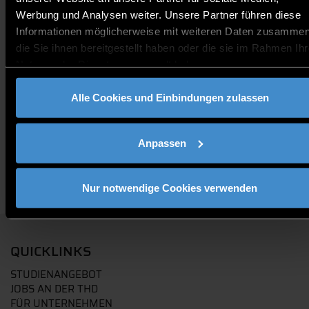
Studiengänge vorstellen zu dürfen!
Werbung und Analysen weiter. Unsere Partner führen diese
Informationen möglicherweise mit weiteren Daten zusammen
die Sie ihnen bereitgestellt haben oder die sie im Rahmen Ihr
Nutzung der Dienste gesammelt haben.
THD unterwegs
Studieninteressierte
Alle Cookies und Einbindungen zulassen
Anpassen
Nur notwendige Cookies verwenden
QUICKLINKS
STUDIENANGEBOT
JOBS AN DER THD
FÜR UNTERNEHMEN