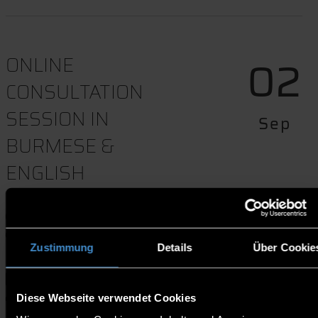
02
ONLINE
CONSULTATION
SESSION IN
Sep
BURMESE &
ENGLISH
09:00-10:00
Online l Zoom
Zustimmung
Details
Über Cookie
Termindownload
Diese Webseite verwendet Cookies
Website