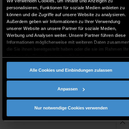
Wir verwenden Cookies, um Inhalte und Anzeigen zu
personalisieren, Funktionen für soziale Medien anbieten zu
Tuesdays at 9am CET in Burmese & English.
können und die Zugriffe auf unsere Website zu analysieren.
Prospective international students will have the
possibility to ask individual questions regarding the
Außerdem geben wir Informationen zu Ihrer Verwendung
application process, required documents etc. Don’t miss
unserer Website an unsere Partner für soziale Medien,
out on this opportunity to join a session!
Werbung und Analysen weiter. Unsere Partner führen diese
Informationen möglicherweise mit weiteren Daten zusammen
Kontakt:
die Sie ihnen bereitgestellt haben oder die sie im Rahmen Ihr
Nutzung der Dienste gesammelt haben.
welcome@th-deg.de
Alle Cookies und Einbindungen zulassen
Link zur Veranstaltung
Studieninteressierte
Anpassen
Nur notwendige Cookies verwenden