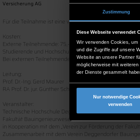
Versicherung AG
Zustimmung
Für die Teilnahme ist eine vorherige
Anmeldung
zwingend
Diese Webseite verwendet 
Kosten:
Wir verwenden Cookies, um I
Externe Teilnehmende: 75,- €
und die Zugriffe auf unsere 
Studierende und Hochschulangehörige: kostenfrei
Website an unsere Partner fü
Bei externen Teilnehmenden sind die Pausenbewirtung 
möglicherweise mit weiteren
der Dienste gesammelt habe
Leitung:
Prof. Dr.-Ing. Gerd Maurer
RA Prof. Dr. jur. Günther Schalk, Moderation
Nur notwendige Cook
Veranstalter:
verwenden
Technische Hochschule Deggendorf
Fakultät Bauingenieurwesen und Umwelttechnik
in Kooperation mit dem „Verein zur Förderung der Faku
Zusammenarbeit mit dem Verein Deggendorfer Bauinge