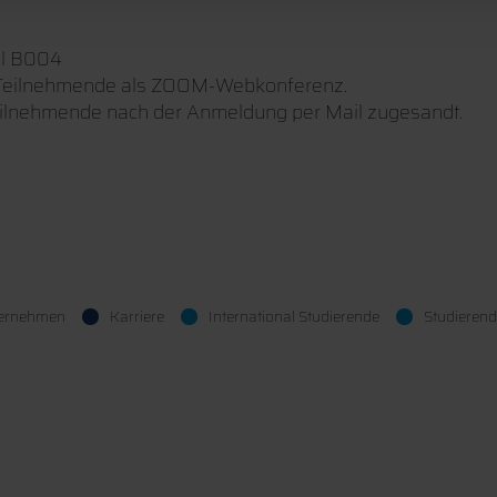
al B004
e Teilnehmende als ZOOM-Webkonferenz.
eilnehmende nach der Anmeldung per Mail zugesandt.
ernehmen
Karriere
International Studierende
Studierend