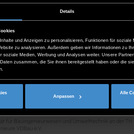
Details
 erforderlich.
Cookies
nhalte und Anzeigen zu personalisieren, Funktionen für soziale
Website zu analysieren. Außerdem geben wir Informationen zu I
r soziale Medien, Werbung und Analysen weiter. Unsere Partner
und das Mittagessen beinhaltet.
 Daten zusammen, die Sie ihnen bereitgestellt haben oder die s
n.
ies
Alle C
Anpassen
ltät für Bauingenieurwesen und Umwelttechnik an der TH 
nieure VDBau e.V.