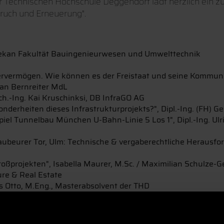
 Technischen Hochschule Deggendorf lädt herzlich ein 
ruch und Erneuerung".
 Dekan Fakultät Bauingenieurwesen und Umwelttechnik
ervermögen. Wie können es der Freistaat und seine Kommunen
ian Bernreiter MdL
h.-Ing. Kai Kruschinksi, DB InfraGO AG
erheiten dieses Infrastrukturprojekts?", Dipl.-Ing. (FH) Ge
el Tunnelbau München U-Bahn-Linie 5 Los 1", Dipl.-Ing. Ulri
aubeurer Tor, Ulm: Technische & vergaberechtliche Herausford
roßprojekten", Isabella Maurer, M.Sc. / Maximilian Schulze-G
ure & Real Estate
as Otto, M.Eng., Masterabsolvent der THD
Ausbau A3 von Deggendorf bis Hengersberg", Dipl-Ing. Stefa
ndorf
herbar?", Dipl.-Ing. Hermann Wulke / Christian Schattenho