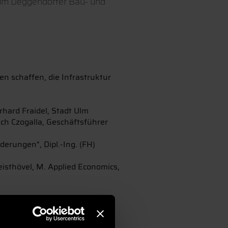
zum Deggendorfer Bau- und
 schaffen, die Infrastruktur
rhard Fraidel, Stadt Ulm
ch Czogalla, Geschäftsführer
erungen", Dipl.-Ing. (FH)
eisthövel, M. Applied Economics,
nie Koller / Mario Prem,
fer, VHV Allgemeine