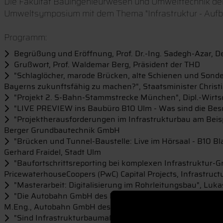
Die Fakultät Bauingenieurwesen und Umwelttechnik der
Umweltsymposium mit dem Thema "Infrastruktur - Aufb
Programm:
Begrüßung und Eröffnung, Prof. Dr.-Ing. Sadegh-Azar,
Grußwort, Prof. Waldemar Berg, Präsident der THD
"Schlaglöcher, marode Brücken, alte Schienen und Sond
Bayerns zukunftsfähig zu machen?", Staatsminister Christ
"Projekt 2. S-Bahn-Stammstrecke München", Dipl.-Wirtsc
"LIVE PREVIEW ins Baubüro B10 Ulm - Was sind die Besond
"Projektherausforderungen im Infrastrukturbau am Beispi
Berger Grundbautechnik GmbH
"Brücken und Tunnel-Baustelle: Live im Hörsaal - B10 Bl
Gerhard Fraidel, Stadt Ulm
"Baufortschrittsreporting bei komplexen Infrastruktur-G
PricewaterhouseCoopers (PwC) Capital Projects, Infrastruct
"Masterarbeit: Digitalisierung im Rohrleitungsbau", Luk
"Die Autobahn GmbH des Bundes - Großprojekt im Fokus: 
M.Eng., Autobahn GmbH des Bundes, Niederlassung Degge
"Sind Infrastrukturbaumaßnahmen überhaupt noch versic