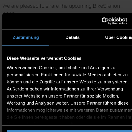
We are pleased to share the upcoming BikeStation
dates:
Location: In front of the SILC Building (indoors in the
SILC Building in case of bad weather)
Zustimmung
Details
Über Cookie
Time: Tuesday at 1:45 pm
Dates:
Diese Webseite verwendet Cookies
2 June 2026
Wir verwenden Cookies, um Inhalte und Anzeigen zu
9 June 2026
personalisieren, Funktionen für soziale Medien anbieten zu
16 June 2026
können und die Zugriffe auf unsere Website zu analysieren.
23 June 2026
Außerdem geben wir Informationen zu Ihrer Verwendung
30 June 2026
unserer Website an unsere Partner für soziale Medien,
7 July 2026
Werbung und Analysen weiter. Unsere Partner führen diese
Informationen möglicherweise mit weiteren Daten zusammen
Miguel will be there to support you with tools,
die Sie ihnen bereitgestellt haben oder die sie im Rahmen Ihr
cleaning supplies, and oils to help maintain your bike.
Nutzung der Dienste gesammelt haben.
Bike Light Campaig: