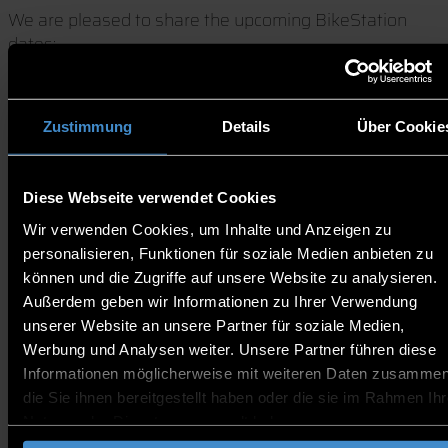
We are pleased to share the upcoming BikeStation
dates:
Location: In front of the SILC Building (indoors in the
SILC Building in case of bad weather)
Zustimmung
Details
Über Cookie
Time: Tuesday at 1:45 pm
Dates:
Diese Webseite verwendet Cookies
2 June 2026
Wir verwenden Cookies, um Inhalte und Anzeigen zu
9 June 2026
personalisieren, Funktionen für soziale Medien anbieten zu
16 June 2026
können und die Zugriffe auf unsere Website zu analysieren.
23 June 2026
Außerdem geben wir Informationen zu Ihrer Verwendung
30 June 2026
unserer Website an unsere Partner für soziale Medien,
7 July 2026
Werbung und Analysen weiter. Unsere Partner führen diese
Informationen möglicherweise mit weiteren Daten zusammen
Miguel will be there to support you with tools,
die Sie ihnen bereitgestellt haben oder die sie im Rahmen Ihr
cleaning supplies, and oils to help maintain your bike.
Nutzung der Dienste gesammelt haben.
Bike Light Campaig: