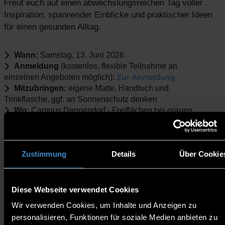
Freut euch auf einen abwechslungsreichen Tag voller
Inspiration, spannender Einblicke und praktischer Ideen
für einen gesunden Alltag.
Wann:
Samstag, 13. Juni 2026
Anmeldung
(kostenlos, flexible Teilnahme an
Zur Anmeldung
einzelnen Angeboten möglich):
Mitzubringen:
eigene Matte, Handtuch und
Trinkflasche, ggf. an Sonnenschutz denken
Wo:
Campus Deggendorf - Freiflächen bei grauen
Gebäuden
Uhrzeit:
10-15 Uhr
(du kannst flexibel starten, die Kurse laufen
parallel und regelmäßig rotierend)
Zustimmung
Details
Über Cookie
Was euch erwartet:
(Veranstaltungssprache Deutsch)
Diese Webseite verwendet Cookies
Spannende Kurzvorträge
Wir verwenden Cookies, um Inhalte und Anzeigen zu
Bewegungskurse
(
mehrere Kurse parallel, regelmäßig
personalisieren, Funktionen für soziale Medien anbieten zu
rotierend
)