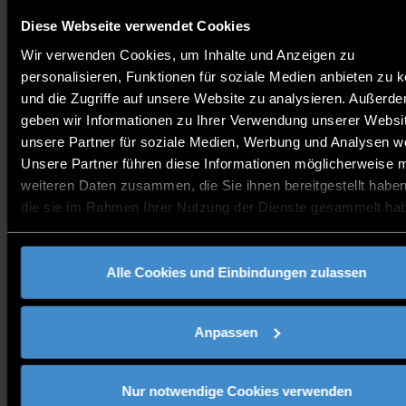
GmbH, eines auf Transformation spezialisierten
Unternehmen, gibt einen fundierten Überblick
Diese Webseite verwendet Cookies
darüber, wie Unternehmen Zukunftstrends frühzeitig
Wir verwenden Cookies, um Inhalte und Anzeigen zu
erkennen, neue Chancen im Wandel aktiv nutzen und
personalisieren, Funktionen für soziale Medien anbieten zu 
durch innovative Ideen sowie unternehmerisches
und die Zugriffe auf unsere Website zu analysieren. Außerd
Engagement ihre Zukunftsfähigkeit nachhaltig
geben wir Informationen zu Ihrer Verwendung unserer Websi
sichern können.
unsere Partner für soziale Medien, Werbung und Analysen we
Unsere Partner führen diese Informationen möglicherweise m
weiteren Daten zusammen, die Sie ihnen bereitgestellt habe
Die Teilnahme an der Veranstaltung ist kostenfrei.
die sie im Rahmen Ihrer Nutzung der Dienste gesammelt ha
Nutzen Sie erneut die Gelegenheit, potenzielle
Geschäftspartner, Lieferanten oder Kunden sowohl
im eigenen als auch im Nachbarland
Alle Cookies und Einbindungen zulassen
kennenzulernen.
Anpassen
Präsentieren Sie sich auf der Messe gemeinsam mit
weiteren Unternehmen, Hochschulen, Clustern und
Nur notwendige Cookies verwenden
weitere Institutionen. Oder kommen Sie auch als