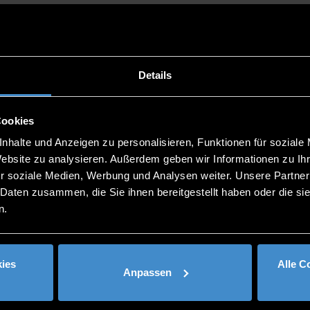
eams aus den Silicon Valley Program Kohorten 2022-20
gram:
Details
Cookies
fort wieder treffen – oder nie mehr?
nhalte und Anzeigen zu personalisieren, Funktionen für soziale
Website zu analysieren. Außerdem geben wir Informationen zu I
r soziale Medien, Werbung und Analysen weiter. Unsere Partner
 Daten zusammen, die Sie ihnen bereitgestellt haben oder die s
n.
ies
Alle C
Anpassen