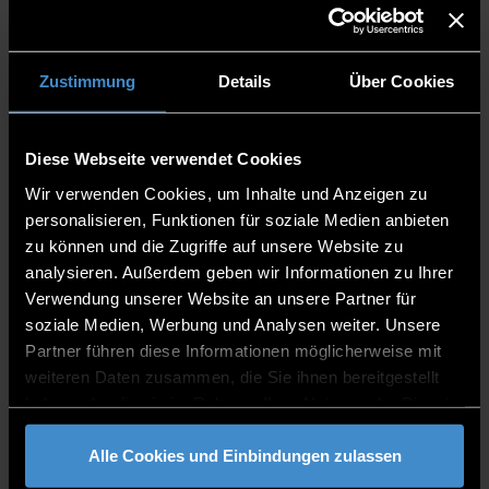
Für viele unserer Studiengänge ist eine Bewerbung
weiterhin möglich!
Zustimmung
Details
Über Cookies
Je nach Studiengang kannst du dich noch
bis zum 15.
August
,
31. August
oder
15. September
bewerben.
Die genauen Fristen findest du auf der jeweiligen
Diese Webseite verwendet Cookies
Studiengangsseite.
Wir verwenden Cookies, um Inhalte und Anzeigen zu
Informiere dich jetzt und nutze deine Chance, dir
personalisieren, Funktionen für soziale Medien anbieten
einen
Studienplatz für das Wintersemester 2025/26
zu können und die Zugriffe auf unsere Website zu
an der TH Deggendorf
zu sichern.
analysieren. Außerdem geben wir Informationen zu Ihrer
Verwendung unserer Website an unsere Partner für
soziale Medien, Werbung und Analysen weiter. Unsere
Nachfolgend findest du alle Studiengänge, für die du
Partner führen diese Informationen möglicherweise mit
dich noch bewerben kannst:
weiteren Daten zusammen, die Sie ihnen bereitgestellt
haben oder die sie im Rahmen Ihrer Nutzung der Dienste
gesammelt haben.
Alle Cookies und Einbindungen zulassen