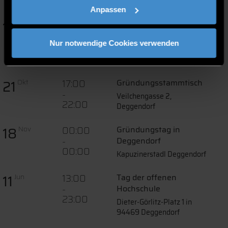
00:00
Anpassen
13
15:00
7. BAYERISCH-
Okt
-
TSCHECHISCHER
19:00
Nur notwendige Cookies verwenden
UNTERNEHMERTAG
Stadthalle Deggendorf
21
17:00
Gründungsstammtisch
Okt
-
Veilchengasse 2,
22:00
Deggendorf
18
00:00
Gründungstag in
Nov
-
Deggendorf
00:00
Kapuzinerstadl Deggendorf
11
13:00
Tag der offenen
Jun
-
Hochschule
23:00
Dieter-Görlitz-Platz 1 in
94469 Deggendorf