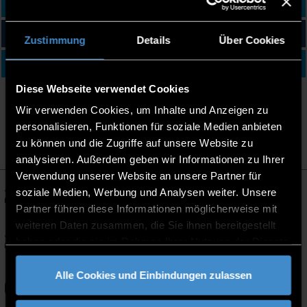
Informationen für
Einrichtung
Zustimmung
Details
Über Cookies
Bereits stattgefunden
Diese Webseite verwendet Cookies
Wir verwenden Cookies, um Inhalte und Anzeigen zu
IHRE AUSWAHL:
Gründungsinteressierte
personalisieren, Funktionen für soziale Medien anbieten
zu können und die Zugriffe auf unsere Website zu
Alle Filter zurücksetzen
analysieren. Außerdem geben wir Informationen zu Ihrer
Verwendung unserer Website an unsere Partner für
21
08:30
GROW
Sep
soziale Medien, Werbung und Analysen weiter. Unsere
-
GründungsWerkstatt
Partner führen diese Informationen möglicherweise mit
-
17:00
Technische Hochschule
weiteren Daten zusammen, die Sie ihnen bereitgestellt
25
Sep
Deggendorf Dieter-Görlitz-
haben oder die sie im Rahmen Ihrer Nutzung der Dienste
Platz 1 94469 Deggendorf
gesammelt haben.
Alle Cookies und Einbindungen zulassen
09
00:00
Gründerfrühstück Cham
Okt
-
Cham