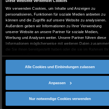
Diese Webseite verwendet Cookies
Website
Wir verwenden Cookies, um Inhalte und Anzeigen zu
personalisieren, Funktionen für soziale Medien anbieten zu
Tuesday at 1pm CET every weeks in Russian, Italian,
können und die Zugriffe auf unsere Website zu analysieren.
Ukrainian & English.
Außerdem geben wir Informationen zu Ihrer Verwendung
Prospective international students will have the
unserer Website an unsere Partner für soziale Medien,
possibility to ask individual questions regarding the
Werbung und Analysen weiter. Unsere Partner führen diese
application process, required documents etc. Don’t miss
out on this opportunity to join a session!
Informationen möglicherweise mit weiteren Daten zusammen
die Sie ihnen bereitgestellt haben oder die sie im Rahmen Ihr
Nutzung der Dienste gesammelt haben.
Kontakt:
welcome@th-deg.de
Alle Cookies und Einbindungen zulassen
Link zur Veranstaltung
Anpassen
Studieninteressierte
Nur notwendige Cookies verwenden