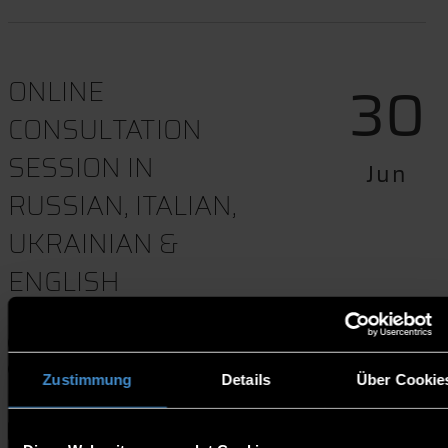
30
ONLINE
CONSULTATION
SESSION IN
Jun
RUSSIAN, ITALIAN,
UKRAINIAN &
ENGLISH
13:00-14:00
Online l Zoom
Zustimmung
Details
Über Cookie
Termindownload