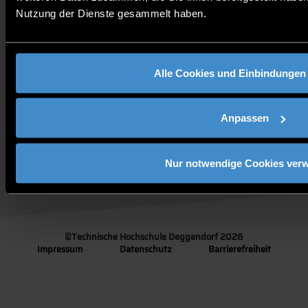
Nutzung der Dienste gesammelt haben.
STUDIENANGEBOT
JOBS AN DER THD
FÜR UNTERNEHMEN
PRESSE
KONTAKT
Alle Cookies und Einbindungen
ANFAHRT
Anpassen
Follow us:
Nur notwendige Cookies ver
©
Technische Hochschule Deggendorf 2026
Impressum
Datenschutz
Barrierefreiheit