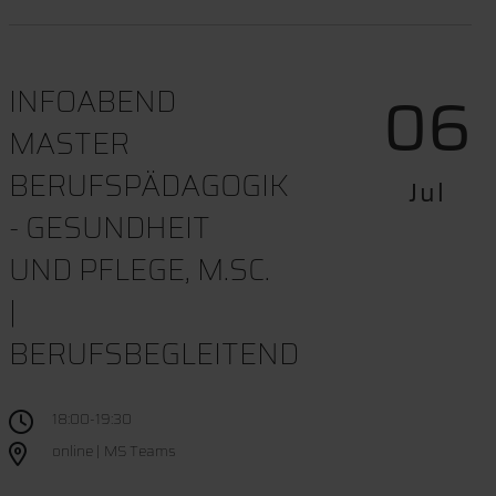
06
INFOABEND
MASTER
BERUFSPÄDAGOGIK
Jul
- GESUNDHEIT
UND PFLEGE, M.SC.
|
BERUFSBEGLEITEND
18:00-19:30
online | MS Teams