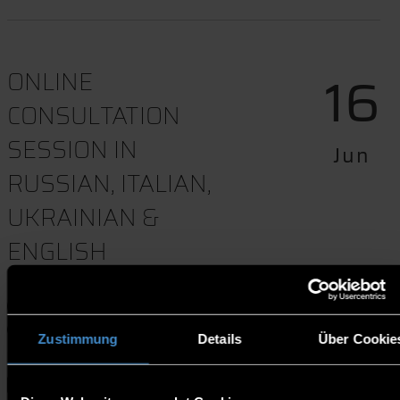
16
ONLINE
CONSULTATION
SESSION IN
Jun
RUSSIAN, ITALIAN,
UKRAINIAN &
ENGLISH
13:00-14:00
Online l Zoom
Zustimmung
Details
Über Cookie
Termindownload