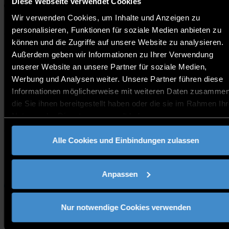
Diese Webseite verwendet Cookies
Website
Wir verwenden Cookies, um Inhalte und Anzeigen zu
personalisieren, Funktionen für soziale Medien anbieten zu
Tuesday at 1pm CET every weeks in Russian, Italian,
können und die Zugriffe auf unsere Website zu analysieren.
Ukrainian & English.
Außerdem geben wir Informationen zu Ihrer Verwendung
Prospective international students will have the
unserer Website an unsere Partner für soziale Medien,
possibility to ask individual questions regarding the
Werbung und Analysen weiter. Unsere Partner führen diese
application process, required documents etc. Don’t miss
out on this opportunity to join a session!
Informationen möglicherweise mit weiteren Daten zusammen
die Sie ihnen bereitgestellt haben oder die sie im Rahmen Ihr
Nutzung der Dienste gesammelt haben.
Kontakt:
welcome@th-deg.de
Alle Cookies und Einbindungen zulassen
Link zur Veranstaltung
Anpassen
Studieninteressierte
Nur notwendige Cookies verwenden