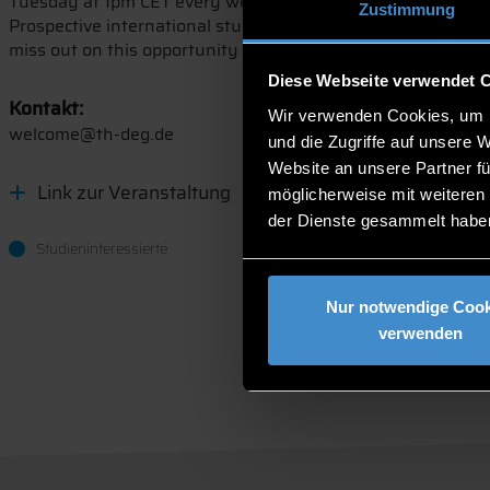
Tuesday at 1pm CET every weeks in Russian, Italian, Ukrain
Zustimmung
Prospective international students will have the possibility
miss out on this opportunity to join a session!
Diese Webseite verwendet 
Kontakt:
Wir verwenden Cookies, um I
welcome@th-deg.de
und die Zugriffe auf unsere 
Website an unsere Partner fü
Link zur Veranstaltung
möglicherweise mit weiteren
der Dienste gesammelt habe
Studieninteressierte
Nur notwendige Cook
verwenden