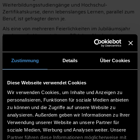
Weiterbildungsstudiengänge und Hochschul-
Zertifikatskurse, denn lebenslanges Lernen, parallel zum
Beruf, ist gefragter denn je.
Als eine von mehreren Feierlichkeiten im Jubiläumsjahr
fand nun die Veranstaltung „20 Jahre Akademische
Weiterbildung an der THD“ statt. Zahlreiche Gäste folgten
der Einladung ins urige Nothaft-Gewölbe nach
Hengersberg, darunter zahlreiche Absolvent:innen und
Zustimmung
Details
Über Cookies
aktuell Studierende aus nah und fern, zum Beispiel aus
Deggendorf und Umgebung, aber auch aus anderen
Bundesländern wie Niedersachsen, Hessen und
Brandenburg. Einer der Gäste ist Absolvent Christian
Diese Webseite verwendet Cookies
Fenzl. Sein Ausbildungsweg steht exemplarisch für so
Wir verwenden Cookies, um Inhalte und Anzeigen zu
viele Teilnehmer:innen, die sich im Laufe ihres
personalisieren, Funktionen für soziale Medien anbieten
Berufslebens für eine akademische Weiterbildung
zu können und die Zugriffe auf unsere Website zu
entscheiden. Fenzl machte zunächst eine Ausbildung am
analysieren. Außerdem geben wir Informationen zu Ihrer
Bezirkskrankenhaus Mainkofen, danach absolvierte er
Verwendung unserer Website an unsere Partner für
das Abitur und später ein Diplomstudium. Als Aufgaben
soziale Medien, Werbung und Analysen weiter. Unsere
und Verantwortungsbereiche im Beruf immer weiter
Partner führen diese Informationen möglicherweise mit
stiegen, entschloss sich der gebürtige Deggendorfer im