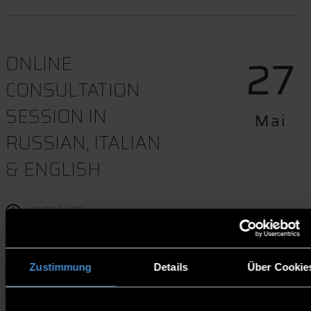
27
ONLINE
CONSULTATION
SESSION IN
Mai
RUSSIAN, ITALIAN
& ENGLISH
13:00-14:00
Online l Zoom
Zustimmung
Details
Über Cookie
Termindownload
Website