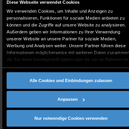
Diese Webseite verwendet Cookies
Tuesday at 1pm CET every two weeks in Russian, Italian
Wir verwenden Cookies, um Inhalte und Anzeigen zu
& English.
personalisieren, Funktionen für soziale Medien anbieten zu
können und die Zugriffe auf unsere Website zu analysieren.
Prospective international students will have the
Außerdem geben wir Informationen zu Ihrer Verwendung
possibility to ask individual questions regarding the
unserer Website an unsere Partner für soziale Medien,
application process, required documents etc. Don’t miss
Werbung und Analysen weiter. Unsere Partner führen diese
out on this opportunity to join a session!
Informationen möglicherweise mit weiteren Daten zusammen
die Sie ihnen bereitgestellt haben oder die sie im Rahmen Ihr
Nutzung der Dienste gesammelt haben.
Kontakt:
welcome@th-deg.de
Alle Cookies und Einbindungen zulassen
Link zur Veranstaltung
Anpassen
Studieninteressierte
Nur notwendige Cookies verwenden